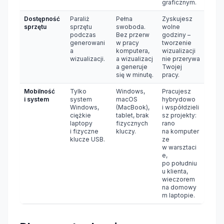
graficznym.
Dostępność
Paraliż
Pełna
Zyskujesz
sprzętu
sprzętu
swoboda.
wolne
podczas
Bez przerw
godziny –
generowani
w pracy
tworzenie
a
komputera,
wizualizacji
wizualizacji.
a wizualizacj
nie przerywa
a generuje
Twojej
się w minutę.
pracy.
Mobilność
Tylko
Windows,
Pracujesz
i system
system
macOS
hybrydowo
Windows,
(MacBook),
i współdzieli
ciężkie
tablet, brak
sz projekty:
laptopy
fizycznych
rano
i fizyczne
kluczy.
na komputer
klucze USB.
ze
w warsztaci
e,
po południu
u klienta,
wieczorem
na domowy
m laptopie.