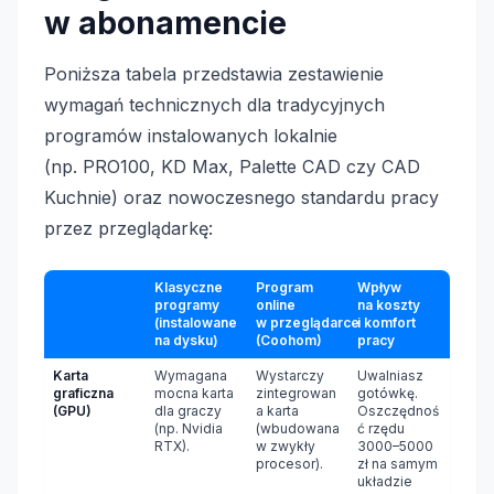
w abonamencie
Poniższa tabela przedstawia zestawienie
wymagań technicznych dla tradycyjnych
programów instalowanych lokalnie
(np. PRO100, KD Max, Palette CAD czy CAD
Kuchnie) oraz nowoczesnego standardu pracy
przez przeglądarkę:
Klasyczne
Program
Wpływ
programy
online
na koszty
(instalowane
w przeglądarce
i komfort
na dysku)
(Coohom)
pracy
Karta
Wymagana
Wystarczy
Uwalniasz
graficzna
mocna karta
zintegrowan
gotówkę.
(GPU)
dla graczy
a karta
Oszczędnoś
(np. Nvidia
(wbudowana
ć rzędu
RTX).
w zwykły
3000–5000
procesor).
zł na samym
układzie