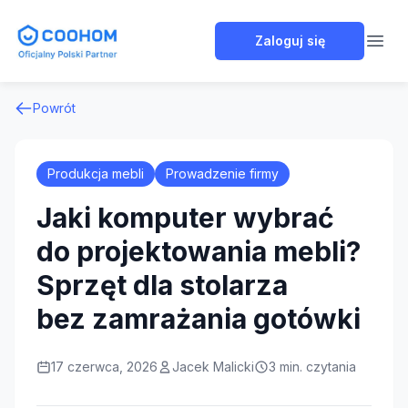
Coohom Polska
Zaloguj się
Open
Powrót
Produkcja mebli
Prowadzenie firmy
Jaki komputer wybrać
do projektowania mebli?
Sprzęt dla stolarza
bez zamrażania gotówki
17 czerwca, 2026
Jacek Malicki
3 min. czytania