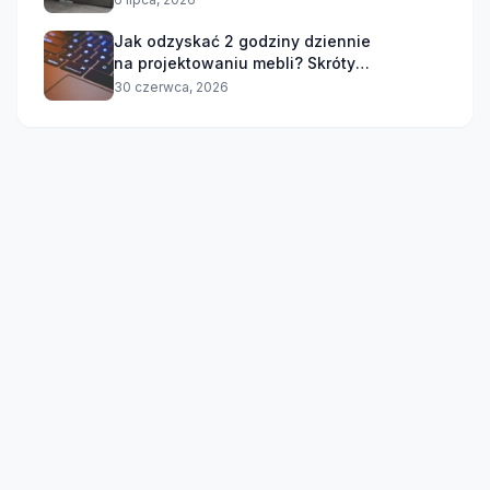
Jak odzyskać 2 godziny dziennie
na projektowaniu mebli? Skróty
klawiszowe, które musisz znać
30 czerwca, 2026