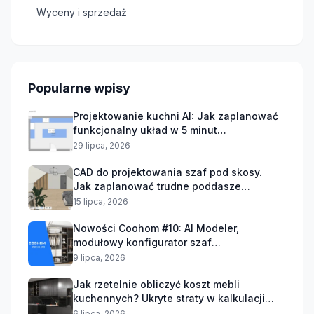
Wyceny i sprzedaż
Popularne wpisy
Projektowanie kuchni AI: Jak zaplanować
funkcjonalny układ w 5 minut
bez żmudnego rysowania od zera?
29 lipca, 2026
CAD do projektowania szaf pod skosy.
Jak zaplanować trudne poddasze
i uniknąć poprawek?
15 lipca, 2026
Nowości Coohom #10: AI Modeler,
modułowy konfigurator szaf
i błyskawiczna współpraca online
9 lipca, 2026
Jak rzetelnie obliczyć koszt mebli
kuchennych? Ukryte straty w kalkulacji
stolarni
6 lipca, 2026