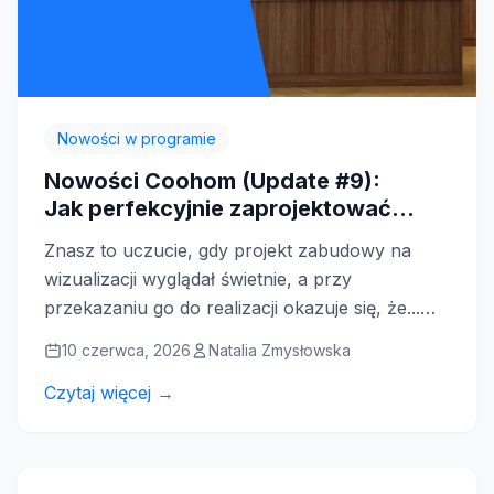
Nowości w programie
Nowości Coohom (Update #9):
Jak perfekcyjnie zaprojektować
kuchnię i usprawnić produkcję mebli
Znasz to uczucie, gdy projekt zabudowy na
wizualizacji wyglądał świetnie, a przy
przekazaniu go do realizacji okazuje się, że...
"tego się tak nie da zrobić"?...
10 czerwca, 2026
Natalia Zmysłowska
Czytaj więcej →