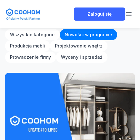
Coohom Polska
Zaloguj się
Open
Wszystkie kategorie
Nowości w programie
Produkcja mebli
Projektowanie wnętrz
Prowadzenie firmy
Wyceny i sprzedaż