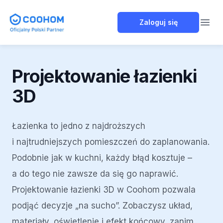
Coohom Polska
Zaloguj się
Open
Projektowanie łazienki
3D
Łazienka to jedno z najdroższych
i najtrudniejszych pomieszczeń do zaplanowania.
Podobnie jak w kuchni, każdy błąd kosztuje –
a do tego nie zawsze da się go naprawić.
Projektowanie łazienki 3D w Coohom pozwala
podjąć decyzje „na sucho”. Zobaczysz układ,
materiały, oświetlenie i efekt końcowy, zanim