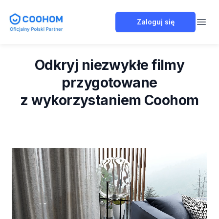
Coohom Polska
Zaloguj się
Open
Odkryj niezwykłe filmy
przygotowane
z wykorzystaniem Coohom