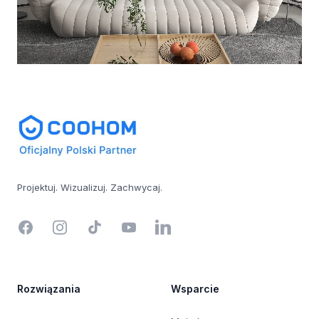
Footer
Projektuj. Wizualizuj. Zachwycaj.
Facebook
Instagram
TikTok
YouTube
LinkedIn
Rozwiązania
Wsparcie