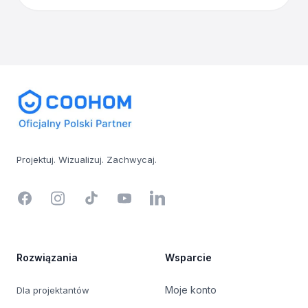
Footer
Projektuj. Wizualizuj. Zachwycaj.
Facebook
Instagram
TikTok
YouTube
LinkedIn
Rozwiązania
Wsparcie
Moje konto
Dla projektantów