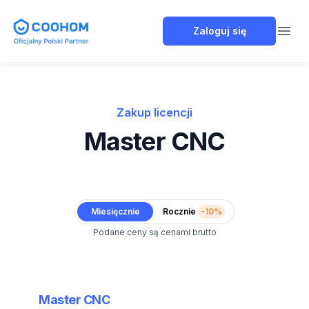
Coohom Polska
Zaloguj się
Open
Zakup licencji
Master CNC
Miesięcznie
Rocznie
-10%
Podane ceny są cenami brutto
Master CNC