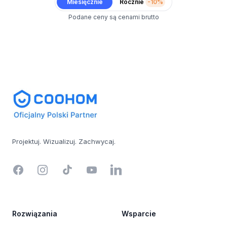
Miesięcznie
Rocznie
-10%
Podane ceny są cenami brutto
Footer
Projektuj. Wizualizuj. Zachwycaj.
Facebook
Instagram
TikTok
YouTube
LinkedIn
Rozwiązania
Wsparcie