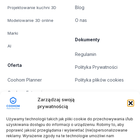
Blog
Projektowanie kuchni 3D
O nas
Modelowanie 3D online
Marki
Dokumenty
AI
Regulamin
Oferta
Polityka Prywatności
Coohom Planner
Polityka plików cookies
Coohom Enterprise
Zarządzaj swoją
Cennik
prywatnością
Szkolenia
Używamy technologii takich jak pliki cookie do przechowywania i/lub
uzyskiwania dostępu do informacji o urządzeniu. Robimy to, aby
poprawić jakość przeglądania i wyświetlać (nie)spersonalizowane
Projekty z dotacją
reklamy. Wyrażenie zgody na te technologie umożliwi nam