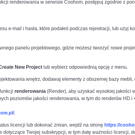
unkcji renderowania w serwisie Coohom, postępuj zgodnie z pon
esu e-mail i hasła, które podałeś podczas rejestracji, lub użyj 
wnego panelu projektowego, gdzie możesz tworzyć nowe projekty
Create New Project
lub wybierz odpowiednią opcję z menu.
jektowania wnętrz, dodawaj elementy z obszernej bazy mebli,
funkcji
renderowania
(Render), aby uzyskać wysokiej jakości w
żnych poziomów jakości renderowania, w tym do renderów HD i 
hom.pl/
.
atus licencji lub dokonać zmian, wejdź na stronę
https://cooh
dotyczące Twojej subskrypcji, w tym datę ważności licencji, do