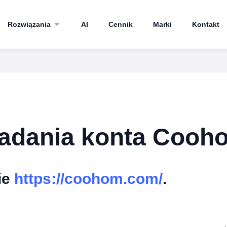
Rozwiązania
AI
Cennik
Marki
Kontakt
kładania konta Cooh
ie
https://coohom.com/
.