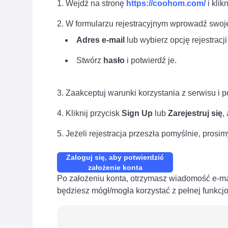
Wejdź na stronę
https://coohom.com/
i klik
W formularzu rejestracyjnym wprowadź swoj
Adres e-mail
lub wybierz opcję rejestrac
Stwórz
hasło
i potwierdź je.
Zaakceptuj warunki korzystania z serwisu i 
Kliknij przycisk
Sign Up
lub
Zarejestruj się
,
Jeżeli rejestracja przeszła pomyślnie, prosim
Zaloguj się, aby potwierdzić
założenie konta
Po założeniu konta, otrzymasz wiadomość e-mail 
będziesz mógł/mogła korzystać z pełnej funkc